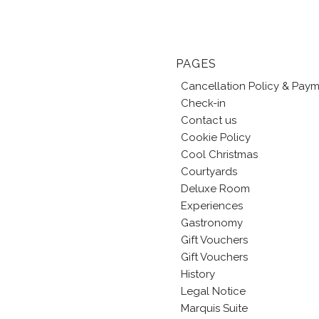
PAGES
Cancellation Policy & Pay
Check-in
Contact us
Cookie Policy
Cool Christmas
Courtyards
Deluxe Room
Experiences
Gastronomy
Gift Vouchers
Gift Vouchers
History
Legal Notice
Marquis Suite