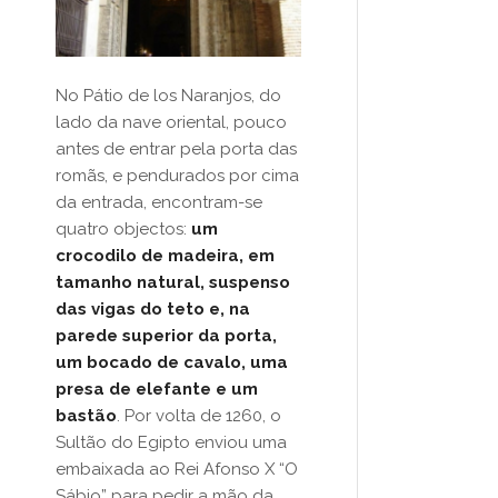
No Pátio de los Naranjos, do
lado da nave oriental, pouco
antes de entrar pela porta das
romãs, e pendurados por cima
da entrada, encontram-se
quatro objectos:
um
crocodilo de madeira, em
tamanho natural, suspenso
das vigas do teto e, na
parede superior da porta,
um bocado de cavalo, uma
presa de elefante e um
bastão
. Por volta de 1260, o
Sultão do Egipto enviou uma
embaixada ao Rei Afonso X “O
Sábio” para pedir a mão da