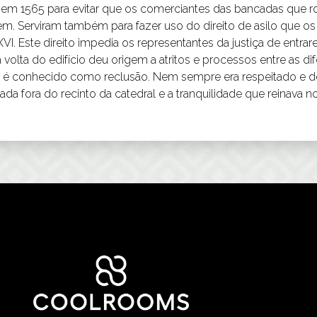
em 1565 para evitar que os comerciantes das bancadas que 
em. Serviram também para fazer uso do direito de asilo que 
 XVI. Este direito impedia os representantes da justiça de entr
 volta do edifício deu origem a atritos e processos entre as d
rma é conhecido como reclusão. Nem sempre era respeitado e 
da fora do recinto da catedral e a tranquilidade que reinava no