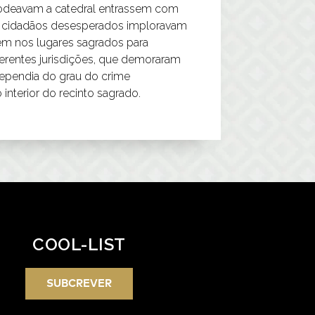
rodeavam a catedral entrassem com
os cidadãos desesperados imploravam
arem nos lugares sagrados para
iferentes jurisdições, que demoraram
dependia do grau do crime
 interior do recinto sagrado.
COOL-LIST
SUBCREVER