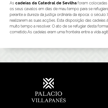
As
cadeias da Catedral de Sevilha
foram colocadas 
os seus cavalos em dias de mau tempo para se refugiar
perante a dureza da justiça ordinária da época: o século
realizarem as suas acções. Esta disposição das cadeias à
muito tempo a resolver. O ato de se refugiar desta fo
cometido.As cadeias eram uma fronteira entre a vida agita