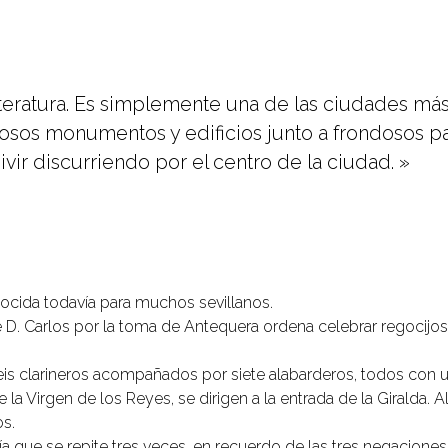
 literatura. Es simplemente una de las ciudades m
illosos monumentos y edificios junto a frondosos p
vir discurriendo por el centro de la ciudad. »
nocida todavía para muchos sevillanos.
te D. Carlos por la toma de Antequera ordena celebrar regocijo
seis clarineros acompañados por siete alabarderos, todos con u
e la Virgen de los Reyes, se dirigen a la entrada de la Giralda. 
os.
 que se repite tres veces, en recuerdo de las tres negacione