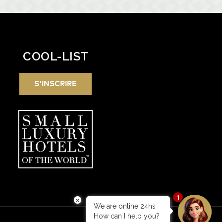
COOL-LIST
S'INSCRIRE
1
×
We are online 24hs
How can I help you?