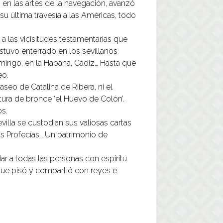
en las artes de la navegación, avanzó
 su última travesía a las Américas, todo
 las vicisitudes testamentarias que
stuvo enterrado en los sevillanos
omingo, en la Habana, Cádiz… Hasta que
eo.
eo de Catalina de Ribera, ni el
ultura de bronce ‘el Huevo de Colón’.
os.
villa se custodian sus valiosas cartas
as Profecías… Un patrimonio de
r a todas las personas con espíritu
s que pisó y compartió con reyes e