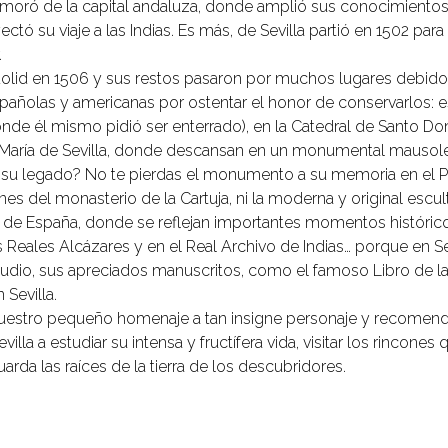
moró de la capital andaluza, donde amplió sus conocimientos 
ctó su viaje a las Indias. Es más, de Sevilla partió en 1502 para
.
lid en 1506 y sus restos pasaron por muchos lugares debido a
spañolas y americanas por ostentar el honor de conservarlos: e
onde él mismo pidió ser enterrado), en la Catedral de Santo D
ta María de Sevilla, donde descansan en un monumental mausol
r su legado? No te pierdas el monumento a su memoria en el Pas
rdines del monasterio de la Cartuja, ni la moderna y original esc
za de España, donde se reflejan importantes momentos históric
 Reales Alcázares y en el Real Archivo de Indias… porque en Se
tudio, sus apreciados manuscritos, como el famoso Libro de l
 Sevilla.
nuestro pequeño homenaje a tan insigne personaje y recomenda
illa a estudiar su intensa y fructífera vida, visitar los rincone
arda las raíces de la tierra de los descubridores.