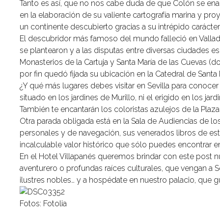
Tanto es así, que no nos cabe duda de que Colón se ena
en la elaboración de su valiente cartografía marina y proye
un continente descubierto gracias a su intrépido carácter
El descubridor más famoso del mundo falleció en Vallado
se plantearon y a las disputas entre diversas ciudades e
Monasterios de la Cartuja y Santa María de las Cuevas (d
por fin quedó fijada su ubicación en la Catedral de San
¿Y qué más lugares debes visitar en Sevilla para conoce
situado en los jardines de Murillo, ni el erigido en los ja
También te encantarán los coloristas azulejos de la Pla
Otra parada obligada está en la Sala de Audiencias de los
personales y de navegación, sus venerados libros de es
incalculable valor histórico que sólo puedes encontrar en
En el Hotel Villapanés queremos brindar con este post 
aventurero o profundas raíces culturales, que vengan a Sev
ilustres nobles… y a hospédate en nuestro palacio, que gu
Fotos: Fotolia