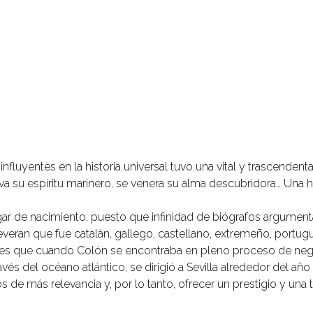
luyentes en la historia universal tuvo una vital y trascendenta
va su espíritu marinero, se venera su alma descubridora… Una h
gar de nacimiento, puesto que infinidad de biógrafos argumen
an que fue catalán, gallego, castellano, extremeño, portugués
es es que cuando Colón se encontraba en pleno proceso de neg
avés del océano atlántico, se dirigió a Sevilla alrededor del año
s de más relevancia y, por lo tanto, ofrecer un prestigio y una 