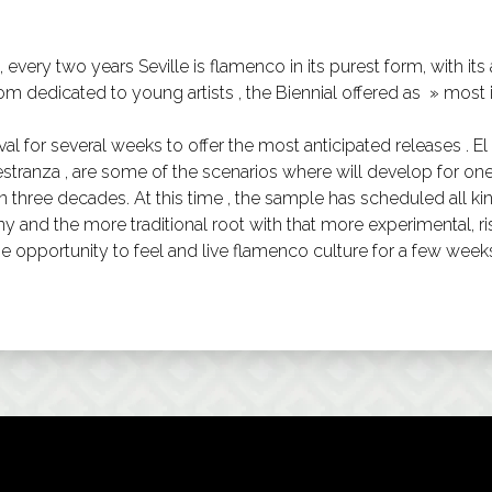
every two years Seville is flamenco in its purest form, with its
from dedicated to young artists , the Biennial offered as » mo
al for several weeks to offer the most anticipated releases . El 
estranza , are some of the scenarios where will develop for one
n three decades. At this time , the sample has scheduled all ki
ny and the more traditional root with that more experimental, 
 the opportunity to feel and live flamenco culture for a few week