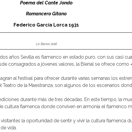
Poema del Cante Jondo
Romancero Gitano
Federico García Lorca 1931
La Bienal 2016
os años Sevilla es flamenco en estado puro, con sus casi cuar
desde consagrados a jóvenes valores, la Bienal se ofrece como 
gran al festival para ofrecer durante varias semanas los estr
o el Teatro de la Maestranza, son algunos de los escenarios don
 ediciones durante más de tres décadas. En este tiempo, la m
e cultura flamenca donde conviven en armonía el flamenco má
visitantes la oportunidad de sentir y vivir la cultura flamenc
de vida.