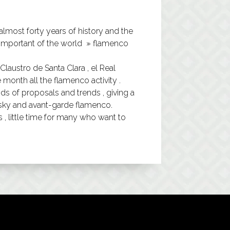
 almost forty years of history and the
st important of the world » flamenco
Claustro de Santa Clara , el Real
 month all the flamenco activity .
nds of proposals and trends , giving a
risky and avant-garde flamenco.
s , little time for many who want to