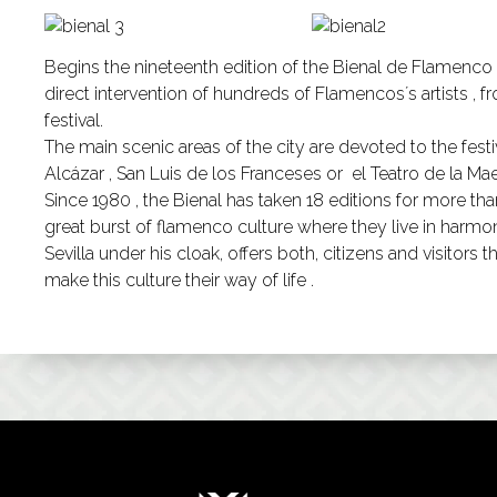
Begins the nineteenth edition of the Bienal de Flamenco , 
direct intervention of hundreds of Flamencos´s artists , 
festival.
The main scenic areas of the city are devoted to the festiv
Alcázar , San Luis de los Franceses or el Teatro de la Ma
Since 1980 , the Bienal has taken 18 editions for more tha
great burst of flamenco culture where they live in harmo
Sevilla under his cloak, offers both, citizens and visitors
make this culture their way of life .