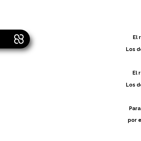
El 
Los d
El 
Los d
Para
por e