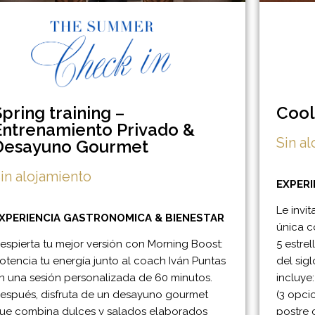
Spring training –
Cool
Entrenamiento Privado &
Sin a
Desayuno Gourmet
in alojamiento
EXPERI
Le invi
XPERIENCIA GASTRONOMICA & BIENESTAR
única c
espierta tu mejor versión con Morning Boost:
5 estre
otencia tu energía junto al coach Iván Puntas
del sigl
n una sesión personalizada de 60 minutos.
incluye
espués, disfruta de un desayuno gourmet
(3 opcio
ue combina dulces y salados elaborados
postre 