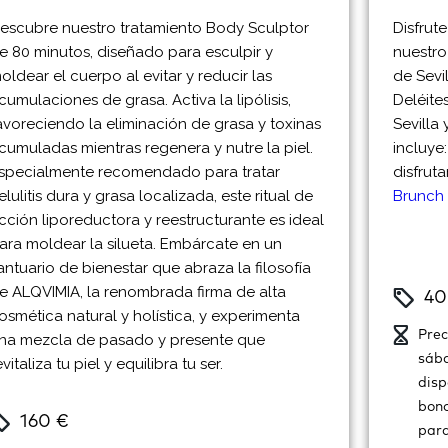
escubre nuestro tratamiento Body Sculptor
Disfrut
e 80 minutos, diseñado para esculpir y
nuestro
oldear el cuerpo al evitar y reducir las
de Sevil
cumulaciones de grasa. Activa la lipólisis,
Deléite
avoreciendo la eliminación de grasa y toxinas
Sevilla 
cumuladas mientras regenera y nutre la piel.
incluye
specialmente recomendado para tratar
disfruta
elulitis dura y grasa localizada, este ritual de
Brunch
cción liporeductora y reestructurante es ideal
ara moldear la silueta. Embárcate en un
antuario de bienestar que abraza la filosofía
e ALQVIMIA, la renombrada firma de alta
40
osmética natural y holística, y experimenta
Prec
na mezcla de pasado y presente que
sába
evitaliza tu piel y equilibra tu ser.
disp
bono
160 €
para