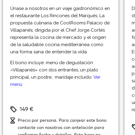
Únase a nosotros en un viaje gastronómico en
D
el restaurante Los Rincones del Marqués. La
d
propuesta culinaria de CoolRooms Palacio de
m
Villapanés, dirigida por el Chef Jorge Cortés
a
representa la cocina de mercado y el origen
f
de la saludable cocina mediterránea como
a
una forma sana de entender la vida.
E
c
El bono incluye: menú de degustación
a
«Villapanés» con dos entrantes, un plato
p
principal, un postre,
maridaje incluido.
Ver
s
menú
d
c
u
149 €
r
Precio por persona. Para canjear este bono
contacte con nosotros con antelación para