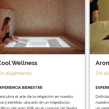
Cool Wellness
Arom
in alojamiento
Sin a
XPERIENCIA BIENESTAR
EXPERI
escubra el arte de la relajación en nuestro
Disfrut
pa 5 estrellas, ubicado en un majestuoso
nuestro
dificio del siglo XVIII, en el corazón de Sevilla.
un sant