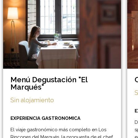
Menú Degustación "El
Marqués"
S
Sin alojamiento
E
EXPERIENCIA GASTRONOMICA
D
El viaje gastronómico más completo en Los
s
Rincones del Marqués, la propuesta de el chef
e