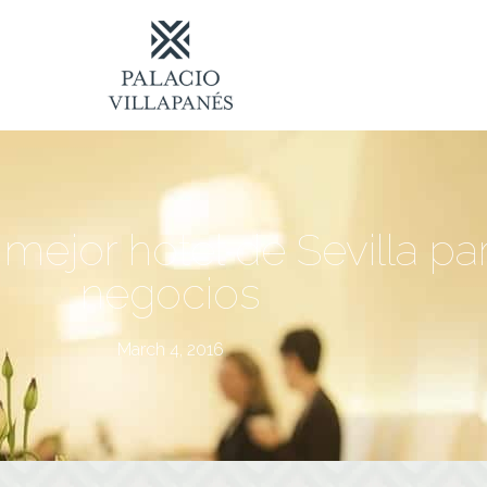
l mejor hotel de Sevilla p
negocios
March 4, 2016