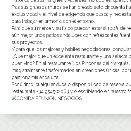
histórica
de sus insignes y valientes moradores, que tuvie
Tras sus gruesos muros se han creado sólo cincuenta hab
exclusividad y el nivel de exigencia que busca y necesit
para trabajar en armonía con el entorno.
Para que su mente y su físico puedan estar al 100% de r
aún mejor, unos patios andaluces con refrescantes fuentes
sus proyectos.
Y para que los mejores y hábiles negociadores ‘conquisten
¿Qué mejor que un excelente restaurante y una selecta b
buen vino? En el restaurante ‘
Los Rincones del Marqués’
magistralmente trasformados en creaciones únicas, por 
gastronomía andaluza.
Por último, cualquier duda o disponibilidad de reserva p
restaurante +34 954502063 y o escribiendo en nuestro f