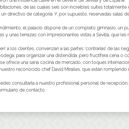
ron una influencia clave en el devenir de
Sevilla
y de España.
itaciones, de las cuales seis son increíbles
suites
totalmente d
a un directivo de categoría. Y, por supuesto, reservadas salas
endimiento, el palacio dispone de un completo gimnasio, un pur
 y unas terrazas con impresionantes vistas a Sevilla, que les r
’ a los clientes, convenzan a las partes ‘contrarias’ de las ne
odega, para organizar una distendida, pero fructífera cena o
, se ofrece una sana cocina de mercado, con toques internacional
nuestro reconocido chef David Miralles, que están rompiendo 
uedes consultarla a nuestro profesional personal de recepción,
ormulario de
contacto
.