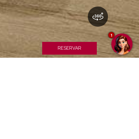
1
RESERVAR
Master Suite
2
DE 70 a 110 m
As Suítes Mestras espaçosas e cheias de luz são a